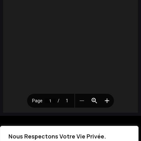
Nous Respectons Votre Vie Privée.
Tél : 06 65 57 77 89
|
Contact
|
Mentions Légales